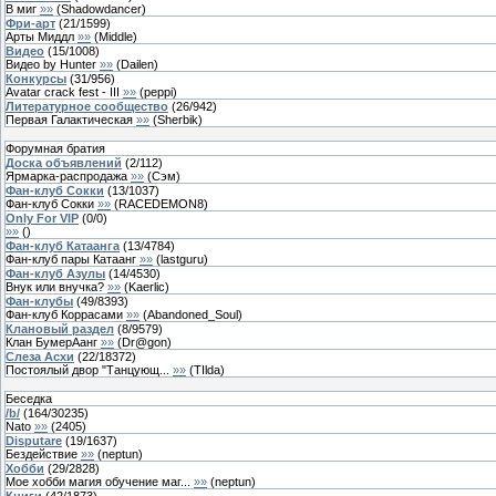
В миг
»»
(
Shadowdancer
)
Фри-арт
(
21
/
1599
)
Арты Миддл
»»
(
Middle
)
Видео
(
15
/
1008
)
Видео by Hunter
»»
(
Dailen
)
Конкурсы
(
31
/
956
)
Avatar crack fest - III
»»
(
peppi
)
Литературное сообщество
(
26
/
942
)
Первая Галактическая
»»
(
Sherbik
)
Форумная братия
Доска объявлений
(
2
/
112
)
Ярмарка-распродажа
»»
(
Сэм
)
Фан-клуб Сокки
(
13
/
1037
)
Фан-клуб Сокки
»»
(
RACEDEMON8
)
Only For VIP
(
0
/
0
)
»»
(
)
Фан-клуб Катаанга
(
13
/
4784
)
Фан-клуб пары Катаанг
»»
(
lastguru
)
Фан-клуб Азулы
(
14
/
4530
)
Внук или внучка?
»»
(
Kaerlic
)
Фан-клубы
(
49
/
8393
)
Фан-клуб Коррасами
»»
(
Abandoned_Soul
)
Клановый раздел
(
8
/
9579
)
Клан БумерАанг
»»
(
Dr@gon
)
Слеза Асхи
(
22
/
18372
)
Постоялый двор "Танцующ...
»»
(
TIlda
)
Беседка
/b/
(
164
/
30235
)
Nato
»»
(
2405
)
Disputare
(
19
/
1637
)
Бездействие
»»
(
neptun
)
Хобби
(
29
/
2828
)
Мое хобби магия обучение маг...
»»
(
neptun
)
Книги
(
42
/
1873
)