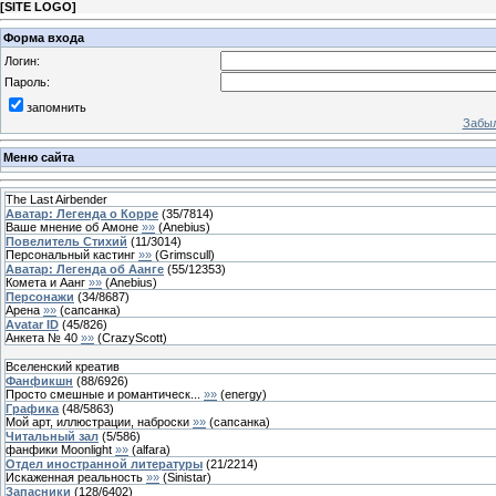
[
SITE LOGO
]
Форма входа
Логин:
Пароль:
запомнить
Забыл
Меню сайта
The Last Airbender
Аватар: Легенда о Корре
(
35
/
7814
)
Ваше мнение об Амоне
»»
(
Anebius
)
Повелитель Стихий
(
11
/
3014
)
Персональный кастинг
»»
(
Grimscull
)
Аватар: Легенда об Аанге
(
55
/
12353
)
Комета и Аанг
»»
(
Anebius
)
Персонажи
(
34
/
8687
)
Арена
»»
(
сапсанка
)
Avatar ID
(
45
/
826
)
Анкета № 40
»»
(
CrazyScott
)
Вселенский креатив
Фанфикшн
(
88
/
6926
)
Просто смешные и романтическ...
»»
(
energy
)
Графика
(
48
/
5863
)
Мой арт, иллюстрации, наброски
»»
(
сапсанка
)
Читальный зал
(
5
/
586
)
фанфики Moonlight
»»
(
alfara
)
Отдел иностранной литературы
(
21
/
2214
)
Искаженная реальность
»»
(
Sinistar
)
Запасники
(
128
/
6402
)