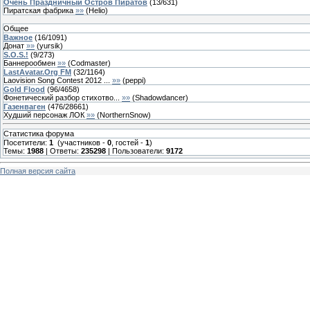
Очень Праздничный Остров Пиратов
(
13
/
631
)
Пиратская фабрика
»»
(
Helio
)
Общее
Важное
(
16
/
1091
)
Донат
»»
(
yursik
)
S.O.S.!
(
9
/
273
)
Баннерообмен
»»
(
Codmaster
)
LastAvatar.Org FM
(
32
/
1164
)
Laovision Song Contest 2012 ...
»»
(
peppi
)
Gold Flood
(
96
/
4658
)
Фонетический разбор стихотво...
»»
(
Shadowdancer
)
Газенваген
(
476
/
28661
)
Худший персонаж ЛОК
»»
(
NorthernSnow
)
Статистика форума
Посетители:
1
(участников -
0
, гостей -
1
)
Темы:
1988
| Ответы:
235298
| Пользователи:
9172
Полная версия сайта