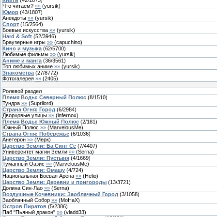
Что читаем?
»»
(
yursik
)
Юмор
(
43
/
1807
)
Анекдоты
»»
(
yursik
)
Спорт
(
15
/
2564
)
Боевые искусства
»»
(
yursik
)
Hard & Soft
(
52
/
3946
)
Браузерные игры
»»
(
capuchino
)
Кино и музыка
(
62
/
5700
)
Любимые фильмы
»»
(
yursik
)
Аниме и манга
(
36
/
3561
)
Топ любимых аниме
»»
(
yursik
)
Знакомства
(
27
/
8772
)
Фотогалерея
»»
(
2405
)
Ролевой раздел
Племя Воды: Северный Полюс
(
8
/
1510
)
Тундра
»»
(
Suprilord
)
Страна Огня: Город
(
6
/
2984
)
Дворцовые улицы
»»
(
infernox
)
Племя Воды: Южный Полюс
(
2
/
181
)
Южный Полюс
»»
(
MarvelousMe
)
Страна Огня: Побережье
(
6
/
1036
)
Анетерон
»»
(
Мерк
)
Царство Земли: Ба Синг Се
(
7
/
4407
)
Университет магии Земли
»»
(
Serna
)
Царство Земли: Пустыня
(
4
/
1669
)
Туманный Оазис
»»
(
MarvelousMe
)
Царство Земли: Омашу
(
4
/
724
)
Национальная Боевая Арена
»»
(
Helio
)
Царство Земли: Деревни и пригороды
(
13
/
3721
)
Долина Син-Лао
»»
(
Serna
)
Воздушные Кочевники: Заоблачный Город
(
3
/
1058
)
Заоблачный Собор
»»
(
МоНаХ
)
Остров Пиратов
(
5
/
2386
)
Паб "Пьяный дракон"
»»
(
vladd33
)